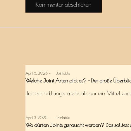
Posted
April 6, 2025
by
JoinTable
on
Welche Joint Arten gibt es? – Der große Überbli
Joints sind längst mehr als nur ein Mittel z
Posted
April 3, 2025
by
JoinTable
on
Wo dürfen Joints geraucht werden? Das solltest 