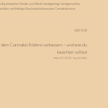
es Rauchzubehör
,
Grinder aus Metall
,
handgefertigt
,
handgemachtes
rialien
,
nachhaltiges Rauchzubehörbewusster Cannabiskonsum
,
NEXT POST
r dein Cannabis-Erlebnis verbessern – und was du
beachten solltest
März 30, 2025 - by JoinTable