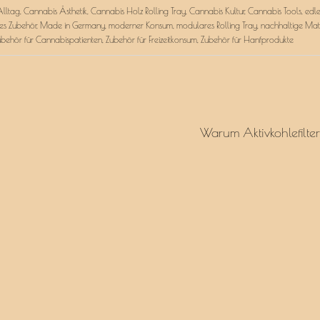
Alltag
,
Cannabis Ästhetik
,
Cannabis Holz Rolling Tray
,
Cannabis Kultur
,
Cannabis Tools
,
edl
es Zubehör
,
Made in Germany
,
moderner Konsum
,
modulares Rolling Tray
,
nachhaltige Mate
ubehör für Cannabispatienten
,
Zubehör für Freizeitkonsum
,
Zubehör für Hanfprodukte
Warum Aktivkohlefilte