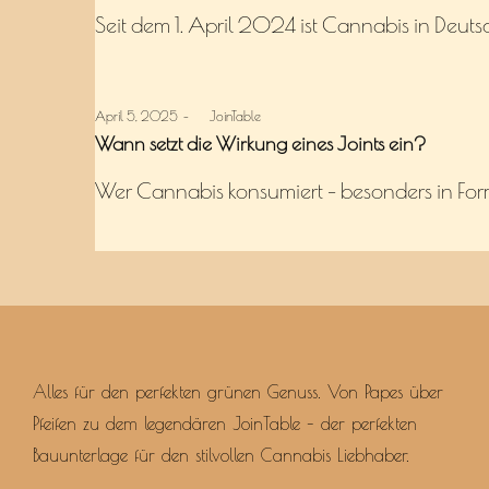
Seit dem 1. April 2024 ist Cannabis in Deut
Posted
April 5, 2025
by
JoinTable
on
Wann setzt die Wirkung eines Joints ein?
Wer Cannabis konsumiert – besonders in Form e
Alles für den perfekten grünen Genuss. Von Papes über
Pfeifen zu dem legendären JoinTable – der perfekten
Bauunterlage für den stilvollen Cannabis Liebhaber.