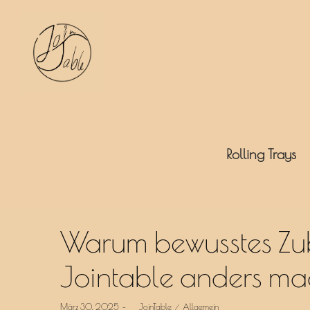
JoinTable
Rolling Trays
Warum bewusstes Zub
by
Jointable anders ma
Posted
Posted
März 30, 2025
by
JoinTable
Allgemein