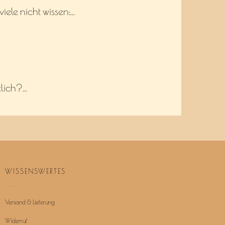
iele nicht wissen:…
tlich?…
WISSENSWERTES
Versand & Lieferung
Widerruf