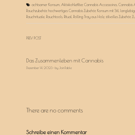
achtsamer Konsum
,
Aktivkohlefilter
,
Cannabis Accessoires
,
Cannabis 
Rauchzubehör
,
hochwertiges Cannabis Zubehör
,
Konsum mit Stil
,
langlebig
Rauchrituale
,
Rauchtools
,
Ritual
,
Rolling Tray aus Holz
,
stilvolles Zubehör
,
Z
Beitragsnavigation
PREV POST
Das Zusammenleben mit Cannabis
Dezember 14, 2023 - by JoinTable
There are no comments
Schreibe einen Kommentar