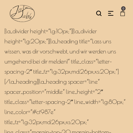
0
[la_divider height=“lg:10px;“][la_divider
height=“lg:20px;“][la_heading title=“Lass uns
wissen, was dir vorschwebt, und wir werden uns
umgehend bei dir melden!“ title_class=“letter-
spacing–2″ title_fz=“lg:32px;md:26px;xs:20px;“]
[/la_heading][la_heading spacer=“line“
spacer_position=“middle“ line_height=“2″
title_class=“letter-spacing–2″ line_width=“lg:80px;“
line_color=“#cf987e“
title_fz=“lg:32px;md:26px;xs:20px;“
line_class=“margin-top-20 margin-bottom-