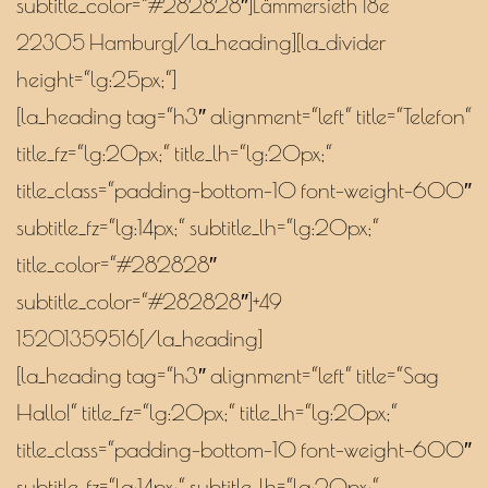
subtitle_color=“#282828″]
Lämmersieth 18e
[/la_heading][la_divider
22305 Hamburg
height=“lg:25px;“]
[la_heading tag=“h3″ alignment=“left“ title=“Telefon“
title_fz=“lg:20px;“ title_lh=“lg:20px;“
title_class=“padding-bottom-10 font-weight-600″
subtitle_fz=“lg:14px;“ subtitle_lh=“lg:20px;“
title_color=“#282828″
subtitle_color=“#282828″]
+49
[/la_heading]
15201359516
[la_heading tag=“h3″ alignment=“left“ title=“Sag
Hallo!“ title_fz=“lg:20px;“ title_lh=“lg:20px;“
title_class=“padding-bottom-10 font-weight-600″