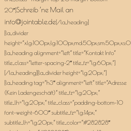
Schreib ’ne Mail an
20″]
info@jointable.de
[/la_heading]
[la_divider
height=“xlg:100px;lg:100px;md:50px;sm:50px;xs:0p
[la_heading alignment=“left“ title=“Kontakt Info“
title_class=“letter-spacing–2″ title_fz=“lg:60px;“]
[/la_heading][la_divider height=“lg:20px;“]
[la_heading tag=“h3″ alignment=“left“ title=“Adresse
(Kein Ladengeschäft)“ title_fz=“lg:20px;“
title_lh=“lg:20px;“ title_class=“padding-bottom-10
font-weight-600″ subtitle_fz=“lg:14px;“
subtitle_lh=“lg:20px;“ title_color=“#282828″