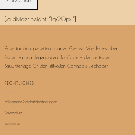
[la_divider height=“lg:20px;“]
Alles für den perfekten grünen Genuss. Von Papes über
Pfeifen zu dem legendären JoinTable – der perfekten
Bauunterlage für den stilvollen Cannabis Liebhaber.
RECHTLICHES
Allgemeine Geschäftsbedingungen
Datenschutz
Impressum