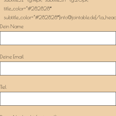
subtitle_fz=“lg:14px;“ subtitle_lh=“lg:20px;“
title_color=“#282828″
subtitle_color=“#282828″]
[/la_head
info@jointable.de
Dein Name
Deine Email
Tiel