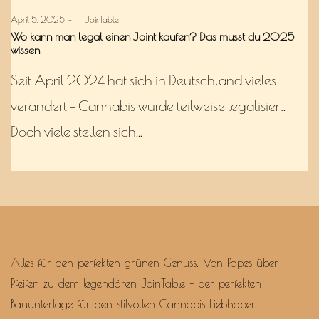
Posted
April 5, 2025
by
JoinTable
on
Wo kann man legal einen Joint kaufen? Das musst du 2025
wissen
Seit April 2024 hat sich in Deutschland vieles
verändert – Cannabis wurde teilweise legalisiert.
Doch viele stellen sich…
Alles für den perfekten grünen Genuss. Von Papes über
Pfeifen zu dem legendären JoinTable – der perfekten
Bauunterlage für den stilvollen Cannabis Liebhaber.