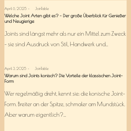
Posted
April 6, 2025
by
JoinTable
on
Welche Joint Arten gibt es? – Der große Überblick für Genießer
und Neugierige
Joints sind längst mehr als nur ein Mittel zum Zweck
– sie sind Ausdruck von Stil, Handwerk und…
Posted
April 3, 2025
by
JoinTable
on
Warum sind Joints konisch? Die Vorteile der klassischen Joint-
Form
Wer regelmäßig dreht, kennt sie: die konische Joint-
Form. Breiter an der Spitze, schmaler am Mundstück.
Aber warum eigentlich?…