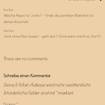
Beitragsnavigation
Prev Post
Welche Papes für Joints? – Finde die perfekten Blättchen für
deinen Rauchstil
Next Post
Joint ohne Filter bauen – geht das? (Und wann macht es Sinn?)
There are no comments
Schreibe einen Kommentar
Deine E-Mail-Adresse wird nicht veröffentlicht.
Erforderliche Felder sind mit
*
markiert
Name
*