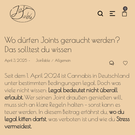
0
Wo dürfen Joints geraucht werden?
Das solltest du wissen
Posted
Posted
April 3, 2025
by
JoinTable
Allgemein
on
in
Seit dem 1. April 2024 ist Cannabis in Deutschland
unter bestimmten Bedingungen legal. Doch was
viele nicht wissen:
Legal bedeutet nicht überall
erlaubt.
Wer seinen Joint draußen genießen will,
muss sich an klare Regeln halten – sonst kann es
teuer werden. In diesem Beitrag erfährst du,
wo du
legal kiffen darfst
, was verboten ist und wie du
Stress
vermeidest.