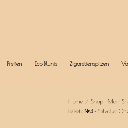
Pfeifen
Eco Blunts
Zigarettenspitzen
Va
Home
Shop – Main S
/
Le Petit №4 – Stilvoller O