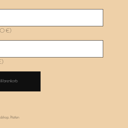
00 €)
€)
 Warenkorb
dshop
,
Pfeifen