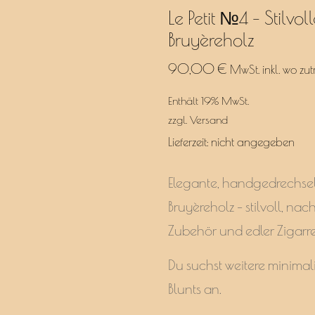
Le Petit №4 – Stilvo
Bruyèreholz
90,00
€
MwSt. inkl. wo zut
Enthält 19% MwSt.
zzgl.
Versand
Lieferzeit: nicht angegeben
Elegante, handgedrechselt
Bruyèreholz – stilvoll, nac
Zubehör und edler Zigarr
Du suchst weitere minimal
Blunts
an.