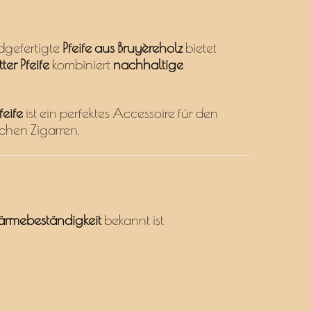
ndgefertigte
Pfeife aus Bruyèreholz
bietet
er Pfeife
kombiniert
nachhaltige
feife
ist ein perfektes Accessoire für den
chen Zigarren.
rmebeständigkeit
bekannt ist