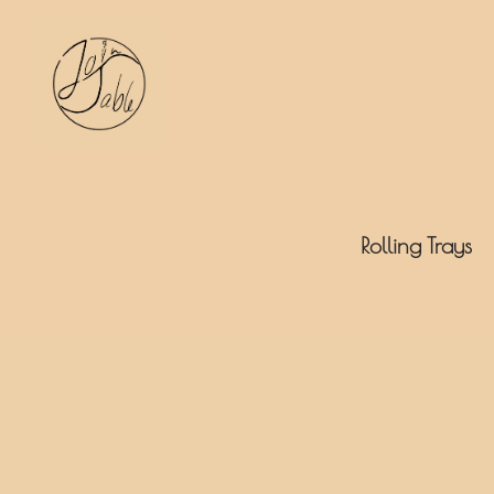
JoinTable
Rolling Trays
by