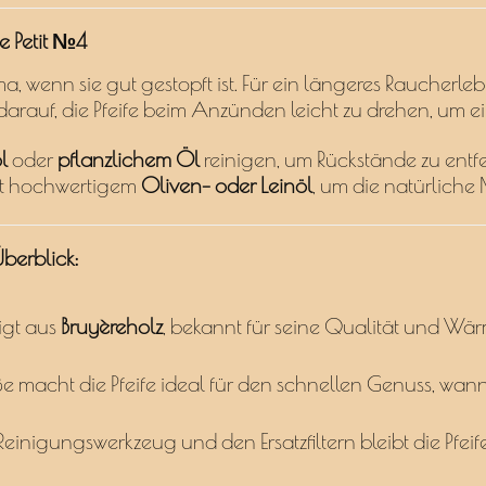
e Petit №4
ma, wenn sie gut gestopft ist. Für ein längeres Raucherleb
rauf, die Pfeife beim Anzünden leicht zu drehen, um e
l
oder
pflanzlichem Öl
reinigen, um Rückstände zu entf
it hochwertigem
Oliven- oder Leinöl
, um die natürlich
Überblick:
igt aus
Bruyèreholz
, bekannt für seine Qualität und Wär
 macht die Pfeife ideal für den schnellen Genuss, wann 
einigungswerkzeug und den Ersatzfiltern bleibt die Pfeif