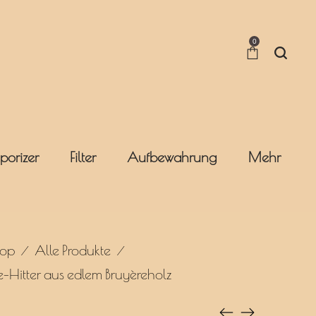
0
porizer
Filter
Aufbewahrung
Mehr
hop
Alle Produkte
/
/
ne-Hitter aus edlem Bruyèreholz