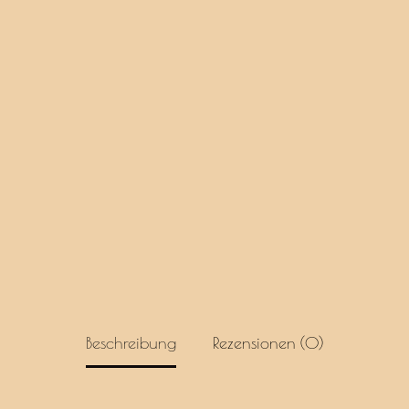
edlem
Bruyèreholz
Menge
Beschreibung
Rezensionen (0)