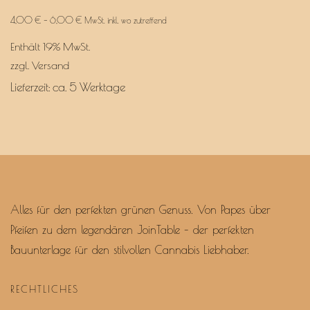
Preisspanne:
4,00
€
–
6,00
€
MwSt. inkl. wo zutreffend
4,00 €
Enthält 19% MwSt.
bis
6,00 €
zzgl.
Versand
Lieferzeit: ca. 5 Werktage
Alles für den perfekten grünen Genuss. Von Papes über
Pfeifen zu dem legendären JoinTable – der perfekten
Bauunterlage für den stilvollen Cannabis Liebhaber.
RECHTLICHES