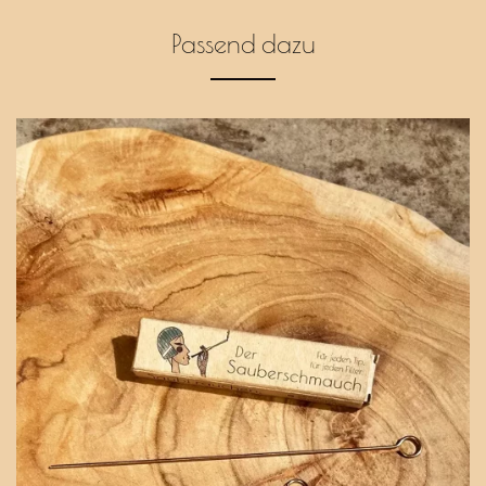
Pfeife
für
Passend dazu
unterwegs
Menge