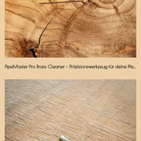
PipeMaster Pro Brass Cleaner – Präzisionswerkzeug für deine Pfeife