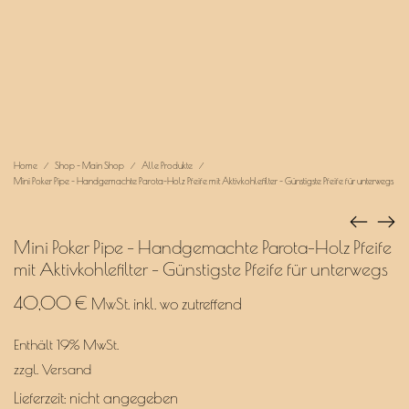
Home
Shop – Main Shop
Alle Produkte
/
/
/
Mini Poker Pipe – Handgemachte Parota-Holz Pfeife mit Aktivkohlefilter – Günstigste Pfeife für unterwegs
Mini Poker Pipe – Handgemachte Parota-Holz Pfeife
mit Aktivkohlefilter – Günstigste Pfeife für unterwegs
40,00
€
MwSt. inkl. wo zutreffend
Enthält 19% MwSt.
zzgl.
Versand
Lieferzeit: nicht angegeben