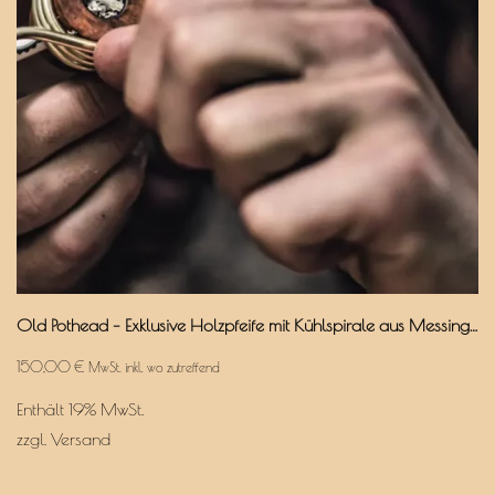
Old Pothead – Exklusive Holzpfeife mit Kühlspirale aus Messing & Aktivkohlefilter
150,00
€
MwSt. inkl. wo zutreffend
Enthält 19% MwSt.
zzgl.
Versand