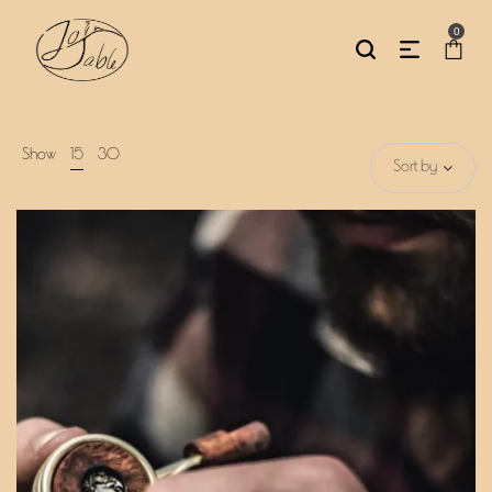
0
Show
15
30
Sort by