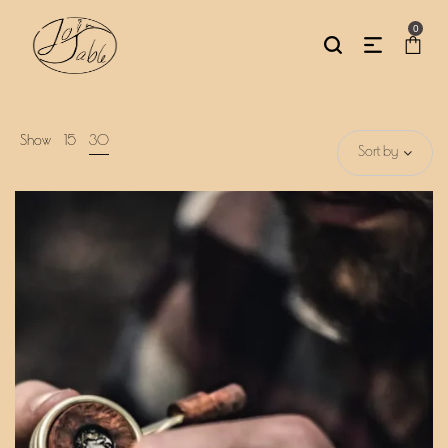
0
Show
15
30
Sort by