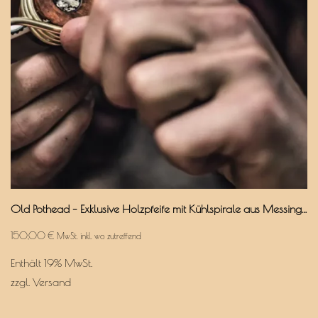
Old Pothead – Exklusive Holzpfeife mit Kühlspirale aus Messing & Aktivkohlefilter
150,00
€
MwSt. inkl. wo zutreffend
Enthält 19% MwSt.
zzgl.
Versand