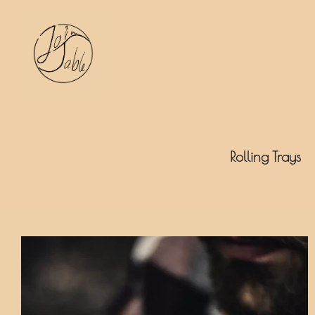
JoinTable
Rolling Trays
Einzelnes Ergebnis wird angezeigt
Show
15
30
by