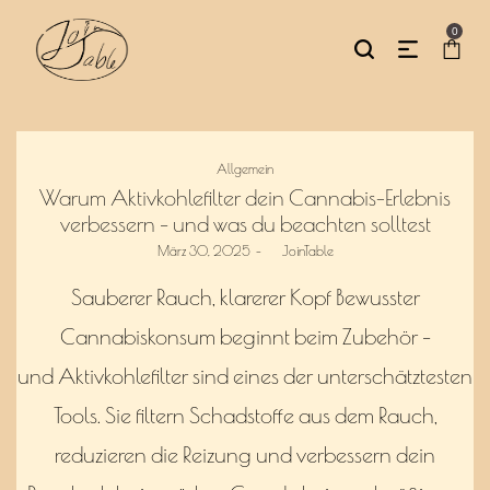
0
Posted
Allgemein
in
Warum Aktivkohlefilter dein Cannabis-Erlebnis
verbessern – und was du beachten solltest
Posted
März 30, 2025
by
JoinTable
on
Sauberer Rauch, klarerer Kopf Bewusster
Cannabiskonsum beginnt beim Zubehör –
und Aktivkohlefilter sind eines der unterschätztesten
Tools. Sie filtern Schadstoffe aus dem Rauch,
reduzieren die Reizung und verbessern dein