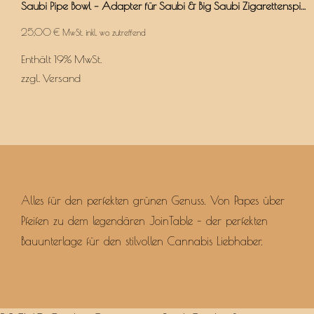
Saubi Pipe Bowl – Adapter für Saubi & Big Saubi Zigarettenspitzen
25,00
€
MwSt. inkl. wo zutreffend
Enthält 19% MwSt.
zzgl.
Versand
Alles für den perfekten grünen Genuss. Von Papes über
Pfeifen zu dem legendären JoinTable – der perfekten
Bauunterlage für den stilvollen Cannabis Liebhaber.