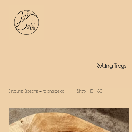
JoinTable
Rolling Trays
Einzelnes Ergebnis wird angezeigt
Show
15
30
by