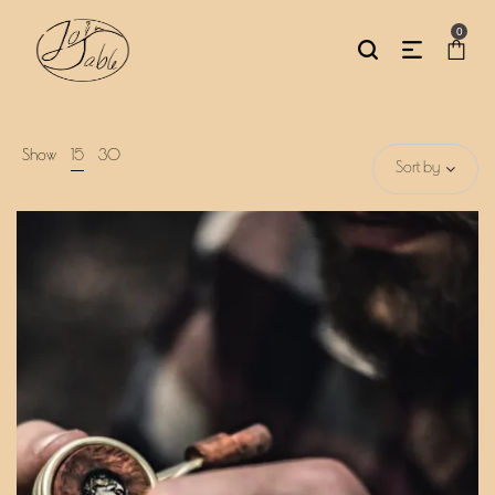
0
Show
15
30
Sort by