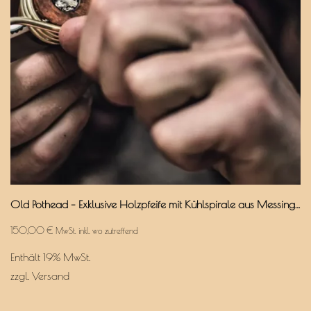
Old Pothead – Exklusive Holzpfeife mit Kühlspirale aus Messing & Aktivkohlefilter
150,00
€
MwSt. inkl. wo zutreffend
Enthält 19% MwSt.
zzgl.
Versand