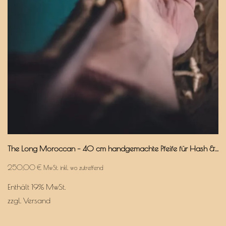
The Long Moroccan – 40 cm handgemachte Pfeife für Hash & Pollen
250,00
€
MwSt. inkl. wo zutreffend
Enthält 19% MwSt.
zzgl.
Versand