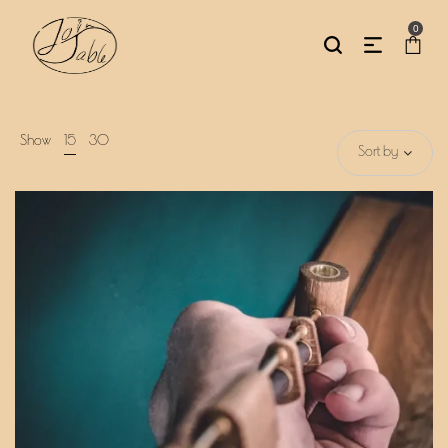
0
Show
15
30
Sort by