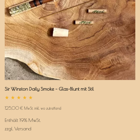
Sir Winston Daily Smoke – Glas-Blunt mit Stil
Bewertet
mit
125,00
€
MwSt. inkl. wo zutreffend
5.00
von 5
Enthält 19% MwSt.
zzgl.
Versand