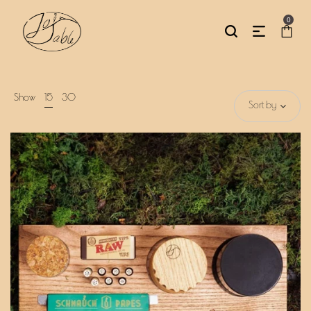
0
Show
15
30
Sort by