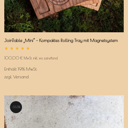
JoinTable „Mini“ – Kompaktes Rolling Tray mit Magnetsystem
Bewertet
mit
100,00
€
MwSt. inkl. wo zutreffend
5.00
von 5
Enthält 19% MwSt.
zzgl.
Versand
33.3%