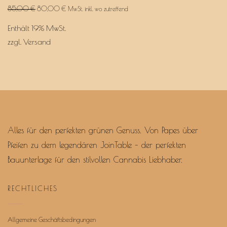
mit
Ursprünglicher
Aktueller
85,00
€
80,00
€
MwSt. inkl. wo zutreffend
5.00
Preis
Preis
von 5
Enthält 19% MwSt.
war:
ist:
85,00 €
80,00 €.
zzgl.
Versand
Alles für den perfekten grünen Genuss. Von Papes über
Pfeifen zu dem legendären JoinTable – der perfekten
Bauunterlage für den stilvollen Cannabis Liebhaber.
RECHTLICHES
Allgemeine Geschäftsbedingungen