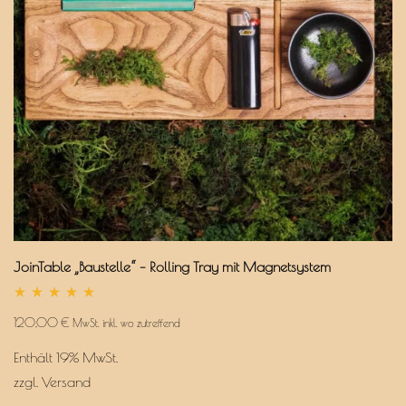
JoinTable „Baustelle“ – Rolling Tray mit Magnetsystem
Bewertet
mit
120,00
€
MwSt. inkl. wo zutreffend
5.00
von 5
Enthält 19% MwSt.
zzgl.
Versand