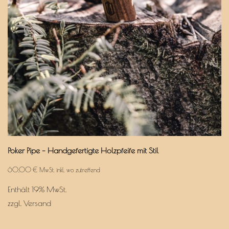
Poker Pipe – Handgefertigte Holzpfeife mit Stil
60,00
€
MwSt. inkl. wo zutreffend
Enthält 19% MwSt.
zzgl.
Versand