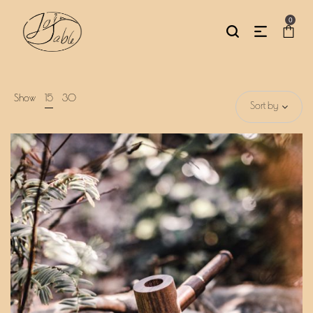
0
Show
15
30
Sort by