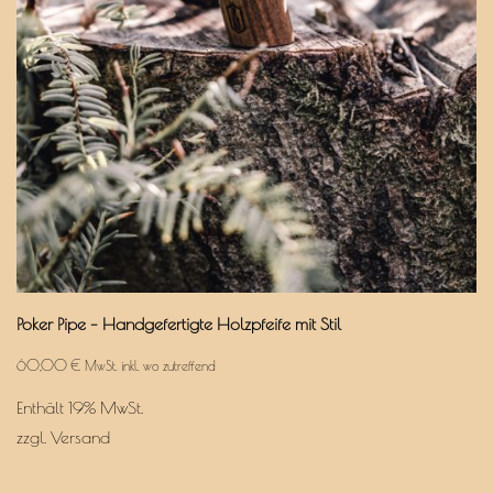
Poker Pipe – Handgefertigte Holzpfeife mit Stil
60,00
€
MwSt. inkl. wo zutreffend
Enthält 19% MwSt.
zzgl.
Versand