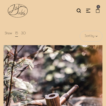
0
Show
15
30
Sort by