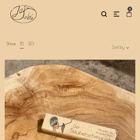
0
Show
15
30
Sort by