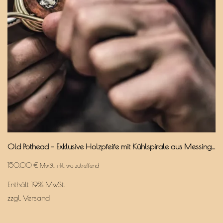
Old Pothead – Exklusive Holzpfeife mit Kühlspirale aus Messing & Aktivkohlefilter
150,00
€
MwSt. inkl. wo zutreffend
Enthält 19% MwSt.
zzgl.
Versand