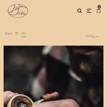
0
Show
15
30
Sort by