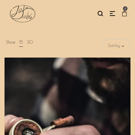
0
Show
15
30
Sort by