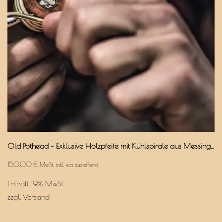
Old Pothead – Exklusive Holzpfeife mit Kühlspirale aus Messing & Aktivkohlefilter
150,00
€
MwSt. inkl. wo zutreffend
Enthält 19% MwSt.
zzgl.
Versand