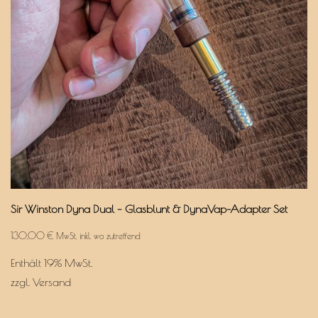
Sir Winston Dyna Dual – Glasblunt & DynaVap-Adapter Set
130,00
€
MwSt. inkl. wo zutreffend
Enthält 19% MwSt.
zzgl.
Versand