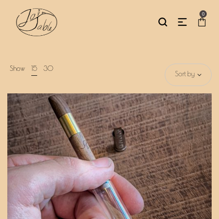
0
Show
15
30
Sort by